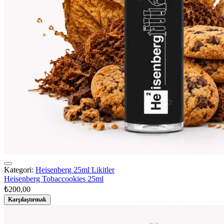
Kategori:
Heisenberg 25ml Likitler
Heisenberg Tobaccookies 25ml
₺
200,00
Karşılaştırmak