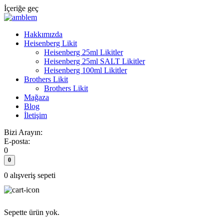
İçeriğe geç
Hakkımızda
Heisenberg Likit
Heisenberg 25ml Likitler
Heisenberg 25ml SALT Likitler
Heisenberg 100ml Likitler
Brothers Likit
Brothers Likit
Mağaza
Blog
İletişim
Bizi Arayın:
E-posta:
0
0
0
alışveriş sepeti
Sepette ürün yok.