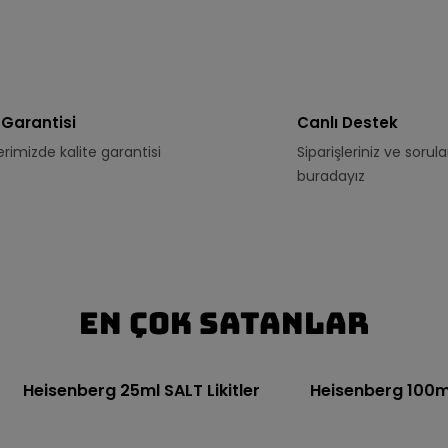
 Garantisi
Canlı Destek
erimizde kalite garantisi
Siparişleriniz ve sorular
buradayız
En Çok Satanlar
Heisenberg 25ml SALT Likitler
Heisenberg 100ml 