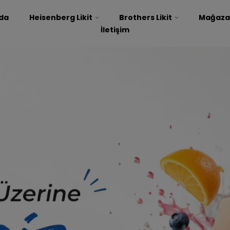
da
Heisenberg Likit
Brothers Likit
Mağaza
İletişim