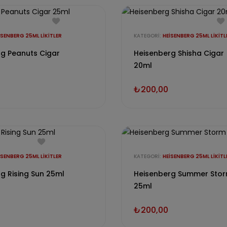
ISENBERG 25ML LIKITLER
KATEGORI:
HEISENBERG 25ML LIKITL
g Peanuts Cigar
Heisenberg Shisha Cigar
20ml
₺
200,00
ISENBERG 25ML LIKITLER
KATEGORI:
HEISENBERG 25ML LIKITL
g Rising Sun 25ml
Heisenberg Summer Sto
25ml
₺
200,00