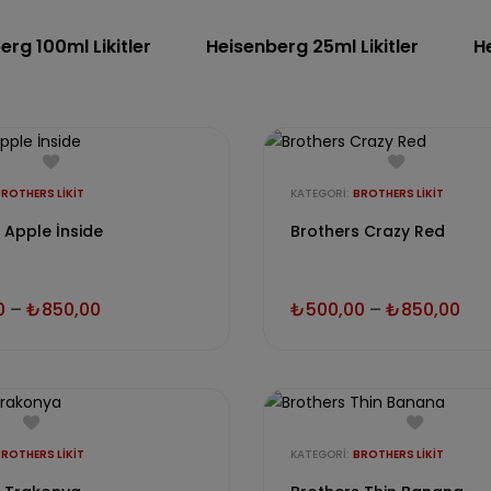
erg 100ml Likitler
Heisenberg 25ml Likitler
H
ROTHERS LIKIT
KATEGORI:
BROTHERS LIKIT
 Apple İnside
Brothers Crazy Red
0
–
₺
850,00
₺
500,00
–
₺
850,00
ROTHERS LIKIT
KATEGORI:
BROTHERS LIKIT