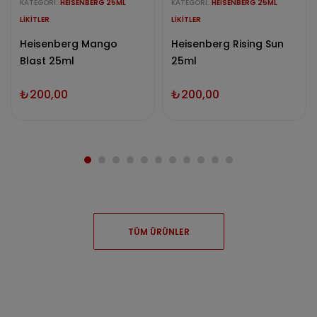
KATEGORI:
HEISENBERG 25ML
KATEGORI:
HEISENBERG 25ML
LIKITLER
LIKITLER
Heisenberg Mango
Heisenberg Rising Sun
Blast 25ml
25ml
₺
200,00
₺
200,00
TÜM ÜRÜNLER